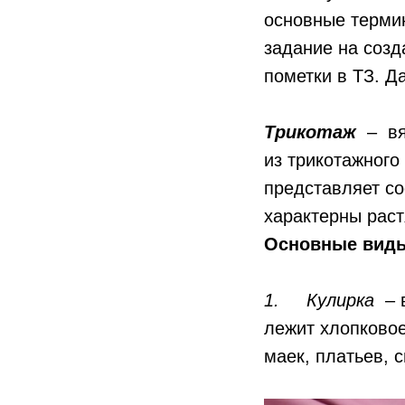
основные термин
задание на созд
пометки в ТЗ. Д
Трикотаж
– вя
из трикотажного
представляет со
характерны раст
Основные виды
1. Кулирка
– в
лежит хлопковое
маек, платьев, 