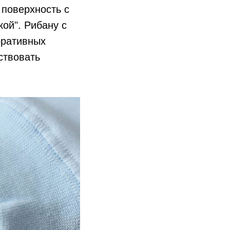
 поверхность с
ой". Рибану с
оративных
ствовать