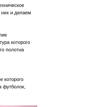
ехническое
 них и делаем
лие
тура которого
го полотна
е которого
а футболок,