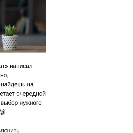
жат» написал
но,
 найдешь на
летает очередной
 выбор нужного
🙌
ъяснить