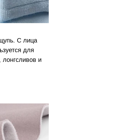
щупь. С лица
льзуется для
 лонгсливов и