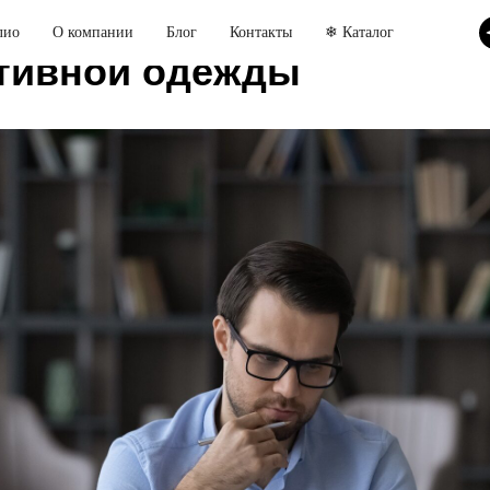
о знать специалисту для
лио
О компании
Блог
Контакты
❄ Каталог
тивной одежды