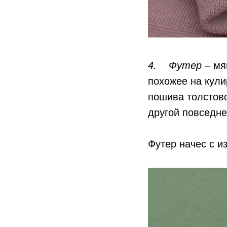
4. Футер
– мя
похожее на кули
пошива толстово
другой повседн
Футер начес с и